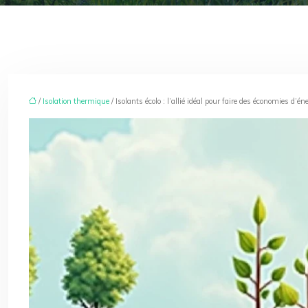
/
Isolation thermique
/ Isolants écolo : l’allié idéal pour faire des économies d’én