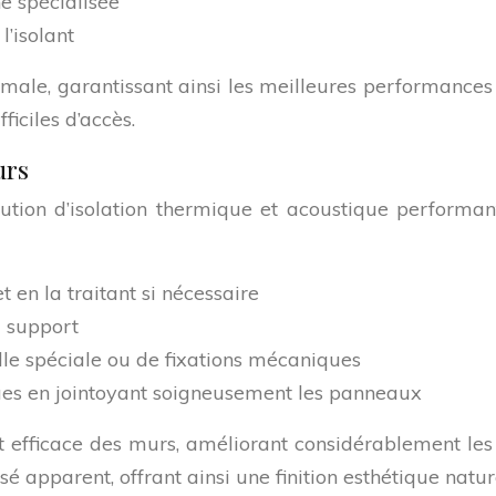
ne spécialisée
l’isolant
timale, garantissant ainsi les meilleures performanc
iciles d’accès.
urs
tion d’isolation thermique et acoustique performant
 en la traitant si nécessaire
 support
olle spéciale ou de fixations mécaniques
ues en jointoyant soigneusement les panneaux
et efficace des murs, améliorant considérablement le
é apparent, offrant ainsi une finition esthétique nature